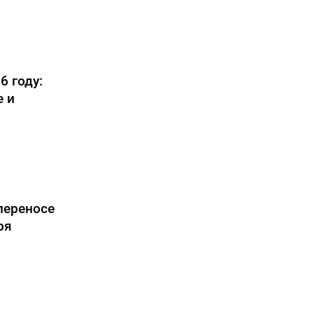
6 году:
 и
переносе
ря