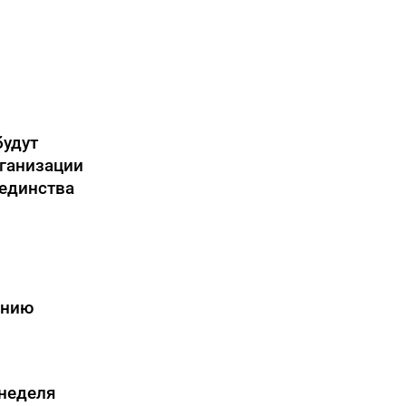
будут
ганизации
 единства
анию
 неделя