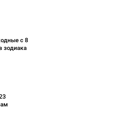
одные с 8
в зодиака
23
нам