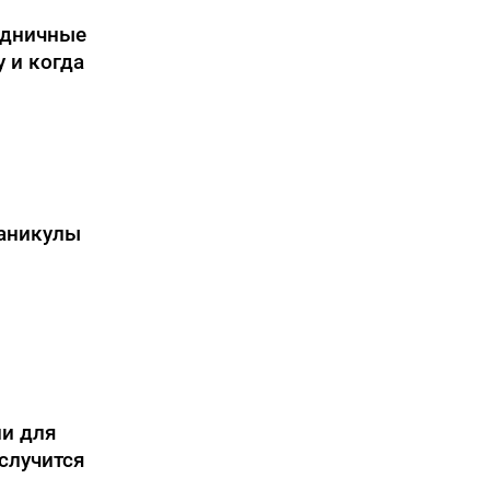
здничные
 и когда
каникулы
ни для
 случится