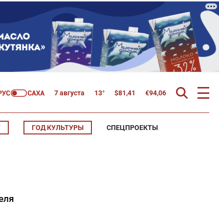
7 августа
13°
$
81,41
€
94,06
Т
ГОД КУЛЬТУРЫ
СПЕЦПРОЕКТЫ
еля