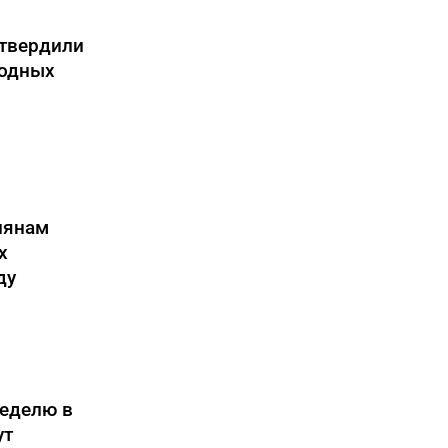
утвердили
ходных
иянам
х
ду
еделю в
ут