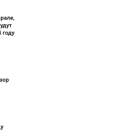
рале,
будут
 году
зор
ду