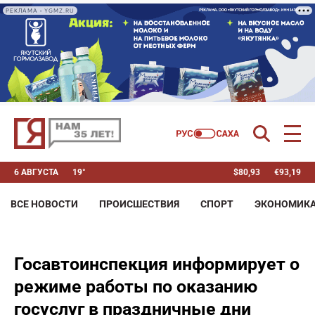
РЕКЛАМА • YGMZ.RU
6 АВГУСТА
19°
$
80,93
€
93,19
ВСЕ НОВОСТИ
ПРОИСШЕСТВИЯ
СПОРТ
ЭКОНОМИК
Госавтоинспекция информирует о
режиме работы по оказанию
госуслуг в праздничные дни