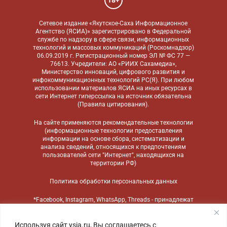
Сетевое издание «Якутское-Саха Информационное
Агентство (ЯСИА)» зарегистрировано в Федеральной
службе по надзору в сфере связи, информационных
технологий и массовых коммуникаций (Роскомнадзор)
06.09.2019 г. Регистрационный номер ЭЛ № ФС 77 —
76613. Учредители: АО «РИИХ Сахамедиа»,
Министерство инноваций, цифрового развития и
инфокоммуникационных технологий РС(Я). При любом
использовании материалов ЯСИА на иных ресурсах в
сети Интернет гиперссылка на источник обязательна
(
Правила цитирования
).
На сайте применяются
рекомендательные технологии
(информационные технологии предоставления
информации на основе сбора, систематизации и
анализа сведений, относящихся к предпочтениям
пользователей сети "Интернет", находящихся на
территории РФ)
Политика обработки персональных данных
*Facebook, Instagram, WhatsApp, Threads - принадлежат
компании Meta, признанной экстремистской
организацией и запрещенной в России
Используя сайт ysia.ru, Вы соглашаетесь с