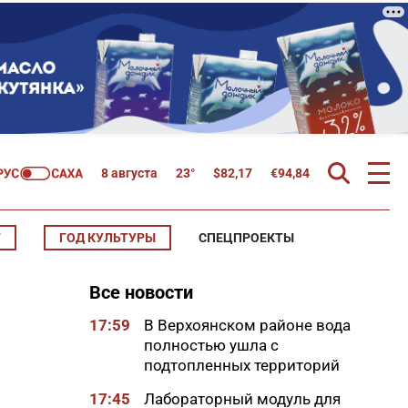
8 августа
23°
$
82,17
€
94,84
Т
ГОД КУЛЬТУРЫ
СПЕЦПРОЕКТЫ
Все новости
17:59
В Верхоянском районе вода
полностью ушла с
подтопленных территорий
17:45
Лабораторный модуль для