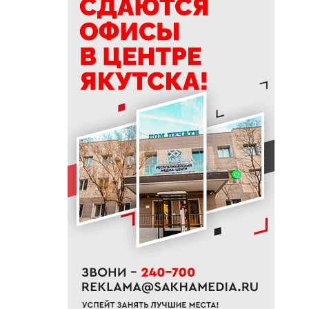
15:39
Приметы на 9 августа 2026
года: как провести день
Пантелеймона
15:29
К Земле приближается
потенциально опасный
астероид
14:41
В трех районах Якутии
прогнозируют сильные дожди
13:32
В Якутии за сутки потушили
десять лесных пожаров
12:52
Гороскоп на неделю с 10 по 16
августа 2026 года
12:29
Айсен Николаев поздравил
якутян с Всероссийским днем
физкультурника