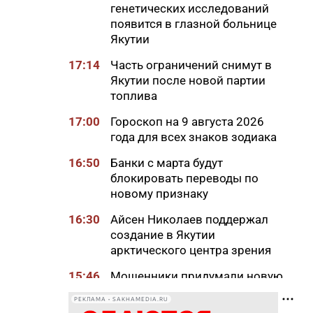
генетических исследований
появится в глазной больнице
Якутии
17:14
Часть ограничений снимут в
Якутии после новой партии
топлива
17:00
Гороскоп на 9 августа 2026
года для всех знаков зодиака
16:50
Банки с марта будут
блокировать переводы по
новому признаку
16:30
Айсен Николаев поддержал
создание в Якутии
арктического центра зрения
15:46
Мошенники придумали новую
схему обмана с
РЕКЛАМА • SAKHAMEDIA.RU
«экстрасенсами»