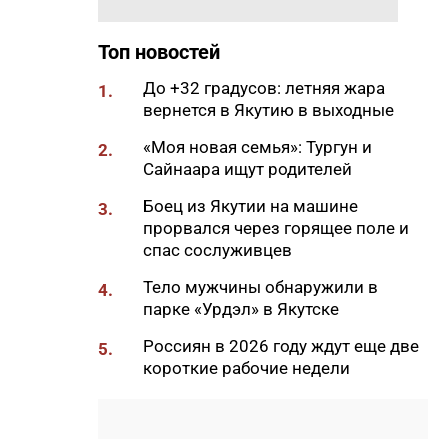
11:50
Образование сквозь года: как
выучить язык и не бросить на
полпути
Топ новостей
11:35
Российские школьники будут
До +32 градусов: летняя жара
1.
учиться по новой программе
вернется в Якутию в выходные
11:15
Автодорогу «Анабар» в Якутии
«Моя новая семья»: Тургун и
2.
перекрыли из-за лесного
Сайнаара ищут родителей
пожара
Боец из Якутии на машине
3.
10:56
Новая платформа ЕР поможет
прорвался через горящее поле и
ветеранам СВО найти работу
спас сослуживцев
10:22
В Усть-Майском районе
Тело мужчины обнаружили в
4.
ликвидировали лесной пожар
парке «Урдэл» в Якутске
на 13 гектарах
Россиян в 2026 году ждут еще две
5.
10:01
Якутяне рассказали, что
короткие рабочие недели
считают главным подарком в
своей жизни
09:41
Сколько стоит, собрать