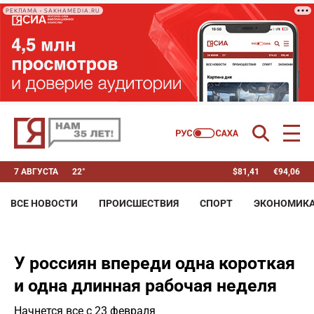
РЕКЛАМА • SAKHAMEDIA.RU
7 АВГУСТА
22°
$
81,41
€
94,06
ВСЕ НОВОСТИ
ПРОИСШЕСТВИЯ
СПОРТ
ЭКОНОМИК
У россиян впереди одна короткая
и одна длинная рабочая неделя
Начнется все с 23 февраля