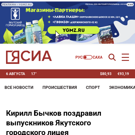
РЕКЛАМА • YGMZ.RU
6 АВГУСТА
17°
$
80,93
€
93,19
ВСЕ НОВОСТИ
ПРОИСШЕСТВИЯ
СПОРТ
ЭКОНОМИК
Кирилл Бычков поздравил
выпускников Якутского
городского лицея