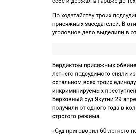
себе и держал в гараже до тех
По ходатайству троих подсуд
присяжных заседателей. В от
уголовное дело выделили в о
Вердиктом присяжных обвинен
летнего подсудимого сняли из
остальном всех троих едино
инкриминируемых преступлени
Верховный суд Якутии 29 апр
получили от одного года в ко
строгого режима.
«Суд приговорил 60-летнего по