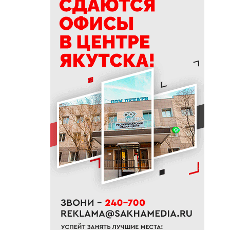
полпути
11:35
Российские школьники будут
учиться по новой программе
11:15
Автодорогу «Анабар» в Якутии
перекрыли из-за лесного
пожара
10:56
Новая платформа ЕР поможет
ветеранам СВО найти работу
10:22
В Усть-Майском районе
ликвидировали лесной пожар
на 13 гектарах
10:01
Якутяне рассказали, что
считают главным подарком в
своей жизни
09:41
Сколько стоит, собрать
ребенка в школу на Дальнем