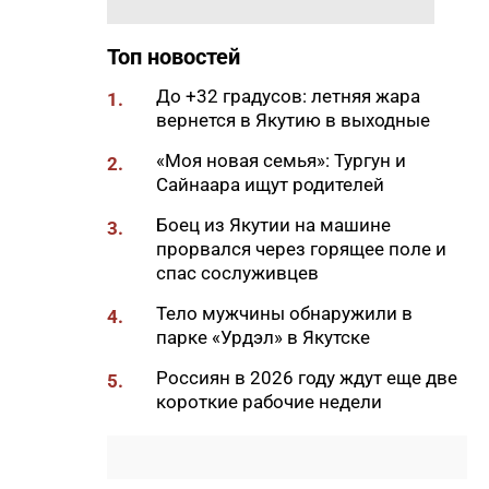
Востоке
09:20
В Якутии заготовлено 114
Топ новостей
тысяч тонн сена и 200 тонн
сенажа
До +32 градусов: летняя жара
1.
вернется в Якутию в выходные
09:00
На Камчатке завершилась
парусная экспедиция из
«Моя новая семья»: Тургун и
2.
Якутии
Сайнаара ищут родителей
06:15
До +27 градусов прогреется
Боец из Якутии на машине
3.
воздух в Якутске в субботу
прорвался через горящее поле и
спас сослуживцев
21:00
Деловая программа ВЭФ-2026
охватывает почти 70 сессий
Тело мужчины обнаружили в
4.
парке «Урдэл» в Якутске
20:33
В Якутии продолжается
доукомплектование ВС РФ
Россиян в 2026 году ждут еще две
5.
короткие рабочие недели
20:02
Более 230 участников СВО
получили за неделю
поддержку психологов Якутии