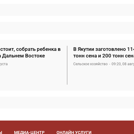
стоит, собрать ребенка в
В Якутии заготовлено 11
а Дальнем Востоке
тонн сена и 200 тонн се
густа
Сельское хозяйство
09:20, 08 авг
Ы
МЕДИА-ЦЕНТР
ОНЛАЙН УСЛУГИ