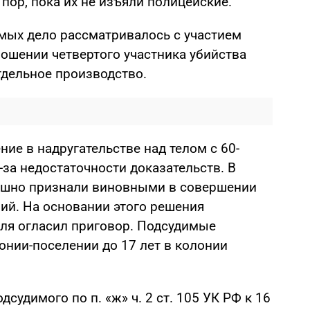
 пор, пока их не изъяли полицейские.
имых дело рассматривалось с участием
ношении четвертого участника убийства
тдельное производство.
ие в надругательстве над телом с 60-
-за недостаточности доказательств. В
душно признали виновными в совершении
й. На основании этого решения
еля огласил приговор. Подсудимые
лонии-поселении до 17 лет в колонии
дсудимого по п. «ж» ч. 2 ст. 105 УК РФ к 16