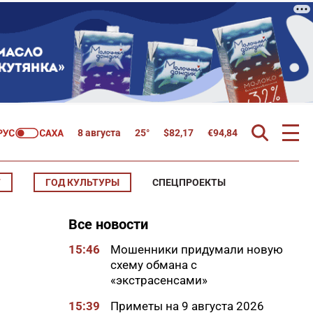
8 августа
25°
$
82,17
€
94,84
Т
ГОД КУЛЬТУРЫ
СПЕЦПРОЕКТЫ
Все новости
15:46
Мошенники придумали новую
схему обмана с
«экстрасенсами»
15:39
Приметы на 9 августа 2026