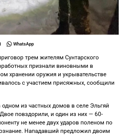
WhatsApp
приговор трем жителям Сунтарского
езработных признали виновными в
ном хранении оружия и укрывательстве
ивалось с участием присяжных, сообщили
 в одном из частных домов в селе Эльгяй
вое повздорили, и один из них — 60-
оненту не менее двух ударов поленом по
л сознание. Нападавший предложил двоим