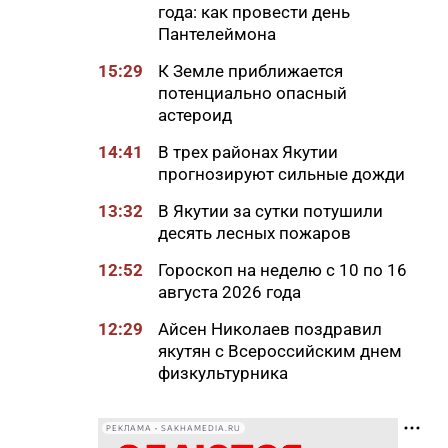
года: как провести день
Пантелеймона
15:29
К Земле приближается
потенциально опасный
астероид
14:41
В трех районах Якутии
прогнозируют сильные дожди
13:32
В Якутии за сутки потушили
десять лесных пожаров
12:52
Гороскоп на неделю с 10 по 16
августа 2026 года
12:29
Айсен Николаев поздравил
якутян с Всероссийским днем
физкультурника
11:50
Образование сквозь года: как
выучить язык и не бросить на
РЕКЛАМА • SAKHAMEDIA.RU