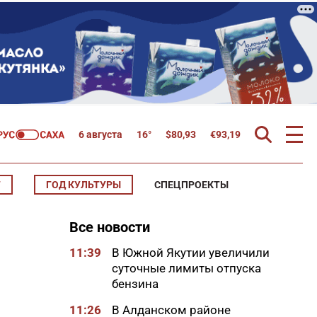
6 августа
16°
$
80,93
€
93,19
Т
ГОД КУЛЬТУРЫ
СПЕЦПРОЕКТЫ
Все новости
11:39
В Южной Якутии увеличили
суточные лимиты отпуска
бензина
11:26
В Алданском районе