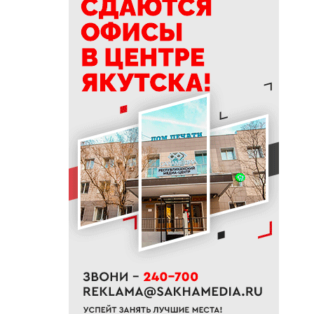
Росатома
10:42
В Якутии семь лесных
пожаров потушили за сутки
10:40
В июне «Ленские высоты»
₽
установили рекорд по
продажам
10:21
Определен порядок партий в
бюллетене на выборах в
Госдуму
10:09
График и адреса
коммунальных отключений в
Якутске на 6 августа
09:58
Завершен ремонт участка
дороги «Нам» в Намском
районе
09:30
Преподаватель