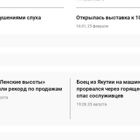
рушениями слуха
Открылась выставка к 1
16:01, 25 февраля
«Ленские высоты»
Боец из Якутии на маши
или рекорд по продажам
прорвался через горяще
спас сослуживцев
густа
19:28, 05 августа