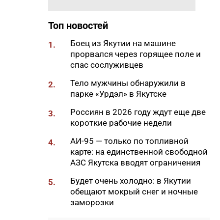
Корпоративного университета
АЛРОСА – среди лучших
Топ новостей
тренеров по культуре
безопасности России
Боец из Якутии на машине
1.
прорвался через горящее поле и
09:20
70 лет созидания: как
спас сослуживцев
менялась строительная
отрасль России
Тело мужчины обнаружили в
2.
парке «Урдэл» в Якутске
09:09
В Верхневилюйском районе
при падении с высоты погиб
Россиян в 2026 году ждут еще две
3.
мужчина
короткие рабочие недели
09:00
Якутская стройка ушла в
АИ-95 — только по топливной
4.
высоту: как здания выросли
карте: на единственной свободной
до 16 этажей на вечной
АЗС Якутска вводят ограничения
мерзлоте
Будет очень холодно: в Якутии
5.
08:46
Россияне смогут вносить
обещают мокрый снег и ночные
наличные через банкоматы
заморозки
других банков с 1 октября