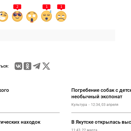
2
1
1
ься:
кого
Погребение собак с дет
необычный экспонат
Культура
12:34, 03 апреля
гических находок
В Якутске открылась вы
11:43, 22 марта