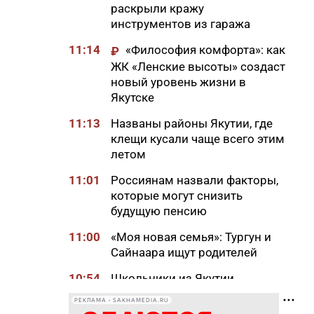
раскрыли кражу
инструментов из гаража
11:14
«Философия комфорта»: как
₽
ЖК «Ленские высоты» создаст
новый уровень жизни в
Якутске
11:13
Названы районы Якутии, где
клещи кусали чаще всего этим
летом
11:01
Россиянам назвали факторы,
которые могут снизить
будущую пенсию
11:00
«Моя новая семья»: Тургун и
Сайнаара ищут родителей
10:54
Школьники из Якутии
отправились на Северный
РЕКЛАМА • SAKHAMEDIA.RU
полюс с экспедицией