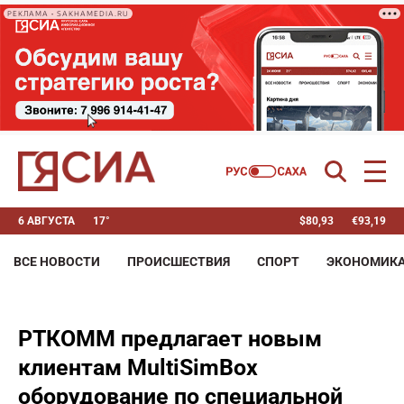
РЕКЛАМА • SAKHAMEDIA.RU
6 АВГУСТА
17°
$
80,93
€
93,19
ВСЕ НОВОСТИ
ПРОИСШЕСТВИЯ
СПОРТ
ЭКОНОМИК
РТКОММ предлагает новым
клиентам MultiSimBox
оборудование по специальной