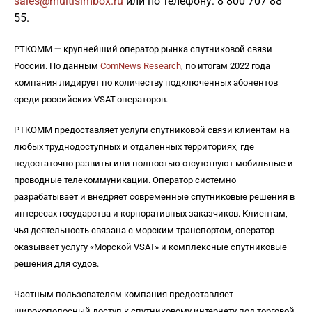
sales@multisimbox.ru
или по телефону: 8 800 707 88
55.
РТКОММ
—
крупнейший оператор рынка спутниковой связи
России. По данным
ComNews Research
, по итогам 2022 года
компания лидирует по количеству подключенных абонентов
среди российских VSAT-операторов.
РТКОММ предоставляет услуги спутниковой связи клиентам на
любых труднодоступных и отдаленных территориях, где
недостаточно развиты или полностью отсутствуют мобильные и
проводные телекоммуникации. Оператор системно
разрабатывает и внедряет современные спутниковые решения в
интересах государства и корпоративных заказчиков. Клиентам,
чья деятельность связана с морским транспортом, оператор
оказывает услугу «Морской VSAT» и комплексные спутниковые
решения для судов.
Частным пользователям компания предоставляет
широкополосный доступ к спутниковому интернету под торговой