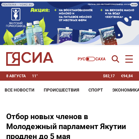
РЕКЛАМА • YGMZ.RU
8 АВГУСТА
11°
$
82,17
€
94,84
ВСЕ НОВОСТИ
ПРОИСШЕСТВИЯ
СПОРТ
ЭКОНОМИК
Отбор новых членов в
Молодежный парламент Якутии
продлен до 5 мая