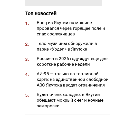
проект «Маршрут заботы» для
пациентов после выписки
Топ новостей
18:47
В Якутии стартовал
Боец из Якутии на машине
1.
молодежный Суглан коренных
прорвался через горящее поле и
малочисленных народов
спас сослуживцев
Севера
Тело мужчины обнаружили в
2.
18:40
В Якутии заготовлено более
парке «Урдэл» в Якутске
65% от годового плана сырого
молока
Россиян в 2026 году ждут еще две
3.
короткие рабочие недели
18:29
Якутские механики
восстановили две единицы
АИ-95 — только по топливной
4.
спецтехники в зоне СВО
карте: на единственной свободной
АЗС Якутска вводят ограничения
18:22
В АЗС Южной Якутии ситуация
стабилизируется
Будет очень холодно: в Якутии
5.
обещают мокрый снег и ночные
18:05
Вышла новая инди-хоррор
заморозки
игра от якутских
разработчиков