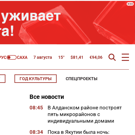
7 августа
15°
$
81,41
€
94,06
Т
ГОД КУЛЬТУРЫ
СПЕЦПРОЕКТЫ
Все новости
08:45
В Алданском районе построят
пять микрорайонов с
индивидуальными домами
08:34
Пока в Якутии была ночь: