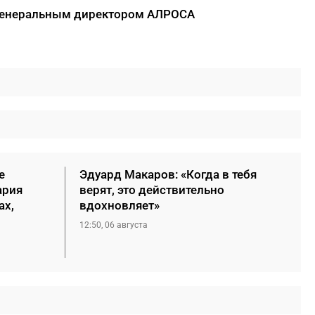
 генеральным директором АЛРОСА
е
Эдуард Макаров: «Когда в тебя
ария
верят, это действительно
ах,
вдохновляет»
12:50, 06 августа