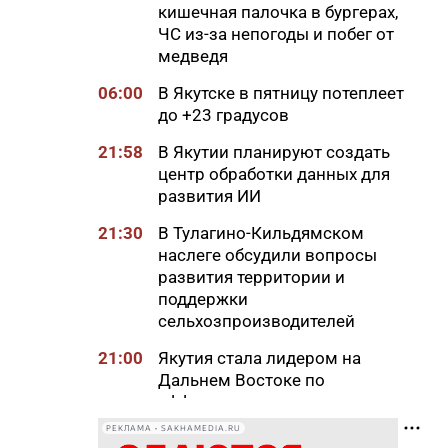
кишечная палочка в бургерах,
ЧС из-за непогоды и побег от
медведя
06:00
В Якутске в пятницу потеплеет
до +23 градусов
21:58
В Якутии планируют создать
центр обработки данных для
развития ИИ
21:30
В Тулагино-Кильдямском
наслеге обсудили вопросы
развития территории и
поддержки
сельхозпроизводителей
21:00
Якутия стала лидером на
Дальнем Востоке по
эффективности управления
охраной труда
РЕКЛАМА • SAKHAMEDIA.RU