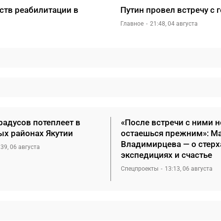
ств реабилитации в
Путин провел встречу с
Главное
21:48, 04 августа
радусов потеплеет в
«После встречи с ними н
ых районах Якутии
остаешься прежним»: М
Владимирцева — о стерх
:39, 06 августа
экспедициях и счастье
Спецпроекты
13:13, 06 августа