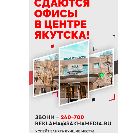
20:30
В Якутии запустили новый
механизм поддержки бизнеса
при чрезвычайных ситуациях
20:11
АЛРОСА продолжает
реализацию стратегических
проектов развития в Якутии
20:00
Более 1,3 тысячи участников
СВО и членов их семей
получили земельные участки
в Якутии
19:50
76% якутян заранее
предупреждают работодателя
об увольнении
19:25
Новый аэропорт в Мирном
планируется ввести в
эксплуатацию в 2027 году
19:00
В Якутии работает пилотный