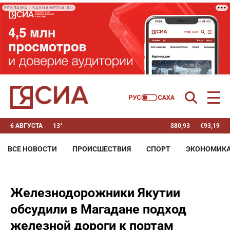
РЕКЛАМА • SAKHAMEDIA.RU
6 АВГУСТА
13°
$
80,93
€
93,19
ВСЕ НОВОСТИ
ПРОИСШЕСТВИЯ
СПОРТ
ЭКОНОМИК
Железнодорожники Якутии
обсудили в Магадане подход
железной дороги к портам