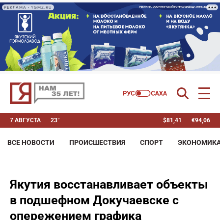
РЕКЛАМА • YGMZ.RU
7 АВГУСТА
23°
$
81,41
€
94,06
ВСЕ НОВОСТИ
ПРОИСШЕСТВИЯ
СПОРТ
ЭКОНОМИК
Якутия восстанавливает объекты
в подшефном Докучаевске с
опережением графика