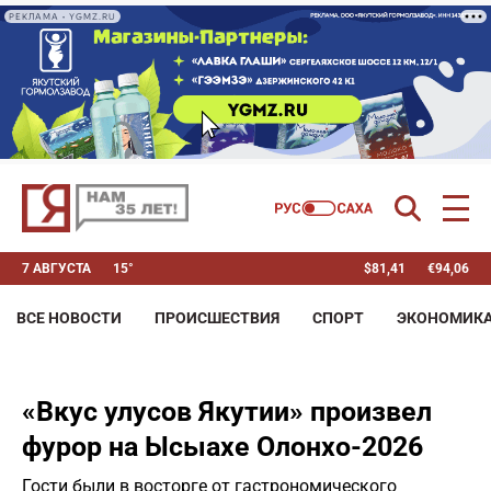
РЕКЛАМА • YGMZ.RU
7 АВГУСТА
15°
$
81,41
€
94,06
ВСЕ НОВОСТИ
ПРОИСШЕСТВИЯ
СПОРТ
ЭКОНОМИК
«Вкус улусов Якутии» произвел
фурор на Ысыахе Олонхо-2026
Гости были в восторге от гастрономического