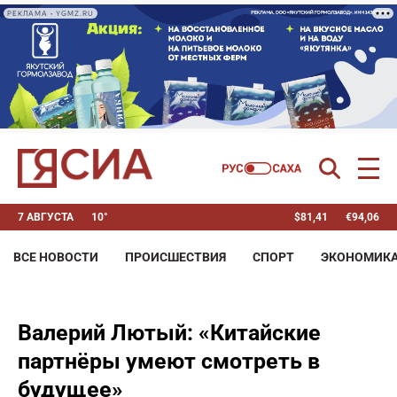
РЕКЛАМА • YGMZ.RU
7 АВГУСТА
10°
$
81,41
€
94,06
ВСЕ НОВОСТИ
ПРОИСШЕСТВИЯ
СПОРТ
ЭКОНОМИК
Валерий Лютый: «Китайские
партнёры умеют смотреть в
будущее»