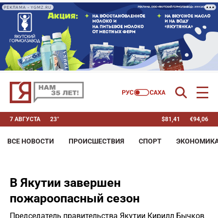
РЕКЛАМА • YGMZ.RU
7 АВГУСТА
23°
$
81,41
€
94,06
ВСЕ НОВОСТИ
ПРОИСШЕСТВИЯ
СПОРТ
ЭКОНОМИК
В Якутии завершен
пожароопасный сезон
Председатель правительства Якутии Кирилл Бычков