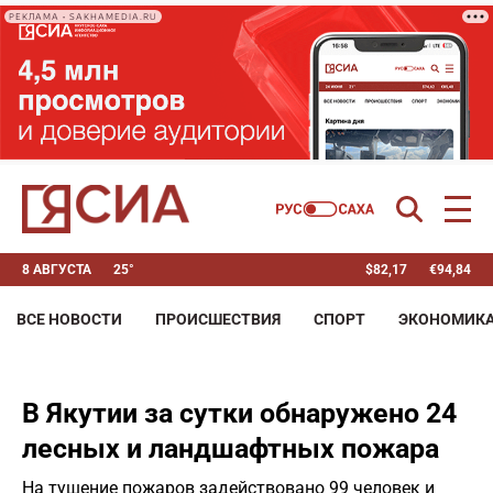
РЕКЛАМА • SAKHAMEDIA.RU
8 АВГУСТА
25°
$
82,17
€
94,84
ВСЕ НОВОСТИ
ПРОИСШЕСТВИЯ
СПОРТ
ЭКОНОМИК
В Якутии за сутки обнаружено 24
лесных и ландшафтных пожара
На тушение пожаров задействовано 99 человек и