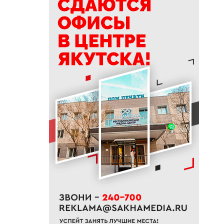
15:39
Приметы на 9 августа 2026
года: как провести день
Пантелеймона
15:29
К Земле приближается
потенциально опасный
астероид
14:41
В трех районах Якутии
прогнозируют сильные дожди
13:32
В Якутии за сутки потушили
десять лесных пожаров
12:52
Гороскоп на неделю с 10 по 16
августа 2026 года
12:29
Айсен Николаев поздравил
якутян с Всероссийским днем
физкультурника