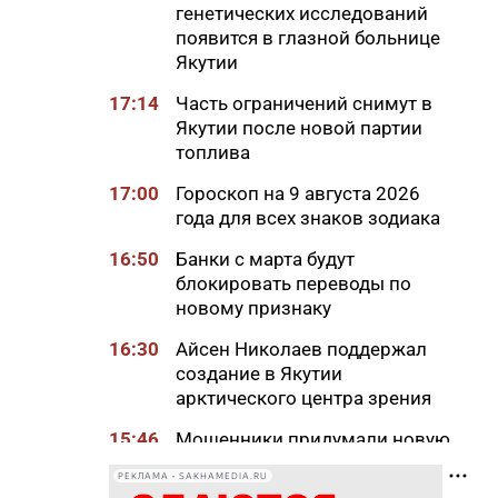
генетических исследований
появится в глазной больнице
Якутии
17:14
Часть ограничений снимут в
Якутии после новой партии
топлива
17:00
Гороскоп на 9 августа 2026
года для всех знаков зодиака
16:50
Банки с марта будут
блокировать переводы по
новому признаку
16:30
Айсен Николаев поддержал
создание в Якутии
арктического центра зрения
15:46
Мошенники придумали новую
схему обмана с
РЕКЛАМА • SAKHAMEDIA.RU
«экстрасенсами»