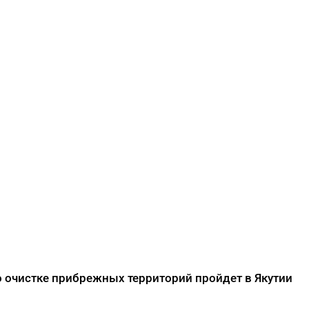
ребенка в школу на Дальнем
Востоке
ДАЛЕЕ
 очистке прибрежных территорий пройдет в Якутии