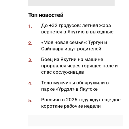
11:50
Образование сквозь года: как
выучить язык и не бросить на
полпути
Топ новостей
11:35
Российские школьники будут
До +32 градусов: летняя жара
1.
учиться по новой программе
вернется в Якутию в выходные
11:15
Автодорогу «Анабар» в Якутии
«Моя новая семья»: Тургун и
2.
перекрыли из-за лесного
Сайнаара ищут родителей
пожара
Боец из Якутии на машине
3.
10:56
Новая платформа ЕР поможет
прорвался через горящее поле и
ветеранам СВО найти работу
спас сослуживцев
10:22
В Усть-Майском районе
Тело мужчины обнаружили в
4.
ликвидировали лесной пожар
парке «Урдэл» в Якутске
на 13 гектарах
Россиян в 2026 году ждут еще две
5.
10:01
Якутяне рассказали, что
короткие рабочие недели
считают главным подарком в
своей жизни
09:41
Сколько стоит, собрать