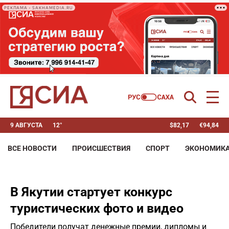
РЕКЛАМА • SAKHAMEDIA.RU
9 АВГУСТА
12°
$
82,17
€
94,84
ВСЕ НОВОСТИ
ПРОИСШЕСТВИЯ
СПОРТ
ЭКОНОМИК
В Якутии стартует конкурс
туристических фото и видео
Победители получат денежные премии, дипломы и