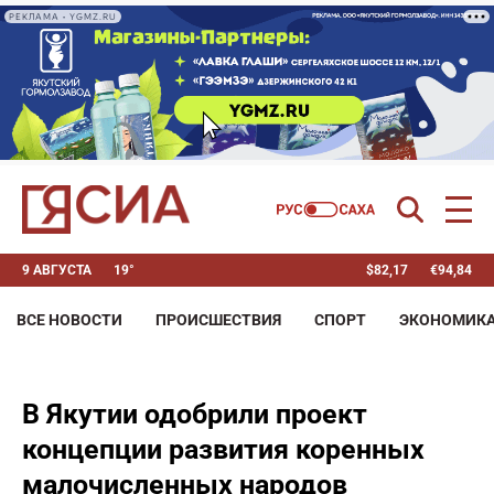
РЕКЛАМА • YGMZ.RU
9 АВГУСТА
19°
$
82,17
€
94,84
ВСЕ НОВОСТИ
ПРОИСШЕСТВИЯ
СПОРТ
ЭКОНОМИК
В Якутии одобрили проект
концепции развития коренных
малочисленных народов