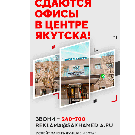
встречу главы Якутии с
Путиным сигналом доверия и
значимости региона
18:01
Социальные участковые в
Якутии приняли около 2000
обращений
17:56
Жительница Жатая похитила
33 цветка с клумбы в центре
Якутска
17:51
«Здесь нет типовых задач»:
начальник стройплощадки
«Полюс Строя» Евгений
Самсонов о работе в суровом
климате
17:45
Слет молодых специалистов
Минтруда Якутии объединил
30 участников из трех
муниципалитетов