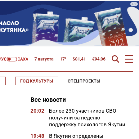
7 августа
17°
$
81,41
€
94,06
Т
ГОД КУЛЬТУРЫ
СПЕЦПРОЕКТЫ
Все новости
20:02
Более 230 участников СВО
получили за неделю
поддержку психологов Якутии
19:48
В Якутии определены