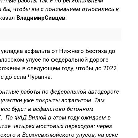
онтные работы так и по региональным
ел бы, чтобы вы с пониманием относились к
сказал
Владимир
Сивцев
.
 укладка асфальта от Нижнего Бестяха до
ласском улусе по федеральной дороге
олжены в следующем году, чтобы до 2022
е до села Чурапча.
монтные работы по федеральной автодороге
 участки уже покрыты асфальтом. Там
 все будет в асфальтово-бетонном
Т. По ФАД Вилюй в этом году ожидаем в
тие четырех мостовых переходов: через
ского и Верхневилюйского улусов, на реке