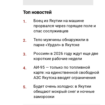
17:34
Якутяне подали более 61
Топ новостей
тысяч заявлений на получение
земельных участков
Боец из Якутии на машине
1.
прорвался через горящее поле и
17:32
«Точка будущего. Якутия»:
спас сослуживцев
самый масштабный
образовательный проект на
Тело мужчины обнаружили в
2.
вечной мерзлоте
парке «Урдэл» в Якутске
17:22
47 участников из арктических
Россиян в 2026 году ждут еще две
3.
районов Якутии объединил XI
короткие рабочие недели
Молодежный Суглан в
Октемцах
АИ-95 — только по топливной
4.
карте: на единственной свободной
17:17
Гороскоп на выходные 8 и 9
АЗС Якутска вводят ограничения
августа 2026 года
Будет очень холодно: в Якутии
5.
17:09
Объемы заправки
обещают мокрый снег и ночные
увеличились в Южной Якутии
заморозки
после повышения суточных