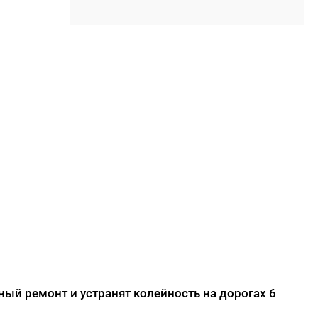
лимитов
17:04
Девять жителей Якутии
отметили 100-летний юбилей
в первом полугодии 2026 года
16:55
Более 120 жителей Якутии с
инвалидностью нашли работу
с начала года
16:40
Новая врачебная амбулатория
в Чаппанде готова на 75%
16:26
В Томском политехе
₽
продолжается прием
заявлений на платные места
ДАЛЕЕ
ный ремонт и устранят колейность на дорогах 6