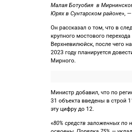
Малая Ботуобия в Мирнинском 
Юрях в Сунтарском район
е», 
Он рассказал о том, что в сл
крупного мостового перехода 
Верхневилюйск, после чего на
2023 году планируется довест
Мирного.
Министр добавил, что по рег
31 объекта введены в строй 1
эту цифру до 12.
«
80% средств заложенных по 
освоены. Порядка 75% — укла