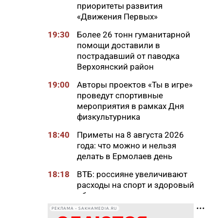
приоритеты развития
«Движения Первых»
19:30
Более 26 тонн гуманитарной
помощи доставили в
пострадавший от паводка
Верхоянский район
19:00
Авторы проектов «Ты в игре»
проведут спортивные
мероприятия в рамках Дня
физкультурника
18:40
Приметы на 8 августа 2026
года: что можно и нельзя
делать в Ермолаев день
18:18
ВТБ: россияне увеличивают
расходы на спорт и здоровый
образ жизни
РЕКЛАМА • SAKHAMEDIA.RU
18:16
Сенатор Борисов назвал