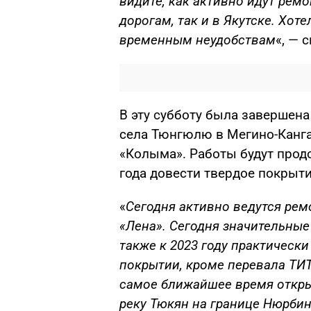
видите, как активно идут рем
дорогам, так и в Якутске. Хот
временным неудобствам
«, — 
В эту субботу была завершена
села Тюнгюлю в Мегино-Канга
«Колыма». Работы будут прод
года довести твердое покрыти
«
Сегодня активно ведутся ре
«Лена». Сегодня значительные
также к 2023 году практически
покрытии, кроме перевала ТИ
самое ближайшее время откры
реку Тюкян на границе Нюрбин