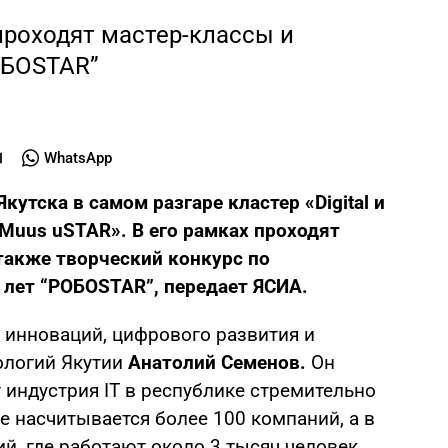
проходят мастер-классы и
ОБОSTAR”
WhatsApp
Якутска в самом разгаре кластер «Digital и
Muus uSTAR». В его рамках проходят
также творческий конкурс по
4 лет “РОБОSTAR”, передает ЯСИА.
инноваций, цифрового развития и
ологий Якутии
Анатолий Семенов.
Он
т индустрия IT в республике стремительно
ке насчитывается более 100 компаний, а в
й, где работают около 3 тысяч человек.