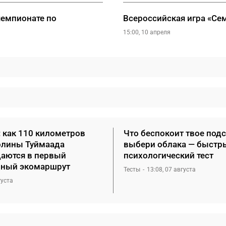
чемпионате по
Всероссийская игра «Се
15:00, 10 апреля
: как 110 километров
Что беспокоит твое под
олины Туймаада
выбери облака — быстр
аются в первый
психологический тест
ный экомаршрут
Тесты
13:08, 07 августа
густа