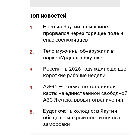
Самсонов о работе в суровом
климате
Топ новостей
17:45
Слет молодых специалистов
Боец из Якутии на машине
1.
Минтруда Якутии объединил
прорвался через горящее поле и
30 участников из трех
спас сослуживцев
муниципалитетов
Тело мужчины обнаружили в
2.
17:34
Якутяне подали более 61
парке «Урдэл» в Якутске
тысяч заявлений на получение
земельных участков
Россиян в 2026 году ждут еще две
3.
короткие рабочие недели
17:32
«Точка будущего. Якутия»:
самый масштабный
АИ-95 — только по топливной
4.
образовательный проект на
карте: на единственной свободной
вечной мерзлоте
АЗС Якутска вводят ограничения
17:22
47 участников из арктических
Будет очень холодно: в Якутии
5.
районов Якутии объединил XI
обещают мокрый снег и ночные
Молодежный Суглан в
заморозки
Октемцах