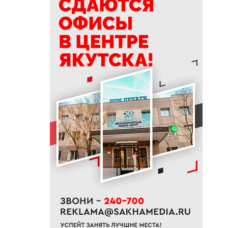
делать в Ермолаев день
18:18
ВТБ: россияне увеличивают
расходы на спорт и здоровый
образ жизни
18:16
Сенатор Борисов назвал
встречу главы Якутии с
Путиным сигналом доверия и
значимости региона
18:01
Социальные участковые в
Якутии приняли около 2000
обращений
17:56
Жительница Жатая похитила
33 цветка с клумбы в центре
Якутска
17:51
«Здесь нет типовых задач»:
начальник стройплощадки
«Полюс Строя» Евгений