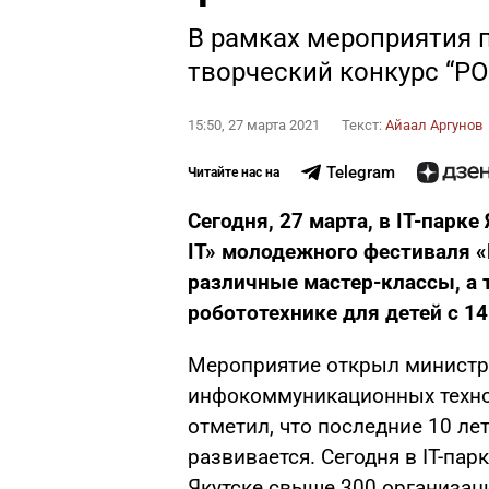
В рамках мероприятия 
творческий конкурс “Р
15:50, 27 марта 2021
Текст:
Айаал Аргунов
Telegram
Читайте нас на
Сегодня, 27 марта, в IT-парке 
IT» молодежного фестиваля «
различные мастер-классы, а 
робототехнике для детей с 1
Мероприятие открыл министр 
инфокоммуникационных техн
отметил, что последние 10 ле
развивается. Сегодня в IT-пар
Якутске свыше 300 организаци