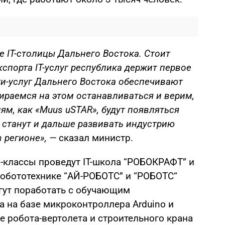
е IT-cтолицы Дальнего Востока. Стоит
кспорта IT-услуг республика держит первое
ти-услуг Дальнего Востока обеспечивают
ираемся на этом останавливаться и верим,
ям, как «Muus uSTAR», будут появляться
 станут и дальше развивать индустрию
 регионе», —
сказал министр.
тер-классы проведут IT-школа “РОБОКРАФТ” и
обототехнике “АЙ-РОБОТС” и “РОБОТС“
гут поработать с обучающим
а на базе микроконтроллера Arduino и
 робота-вертолета и строительного крана