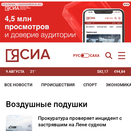
РЕКЛАМА • SAKHAMEDIA.RU
9 АВГУСТА
21°
$
82,17
€
94,84
ВСЕ НОВОСТИ
ПРОИСШЕСТВИЯ
СПОРТ
ЭКОНОМИК
воздушные подушки
Прокуратура проверяет инцидент с
застрявшим на Лене судном