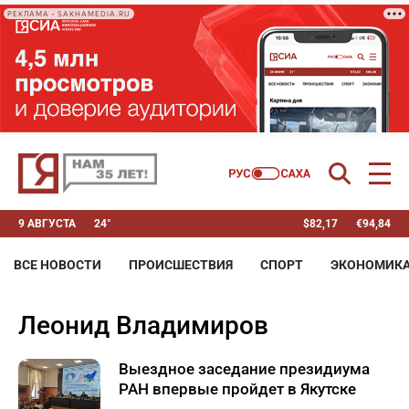
РЕКЛАМА • SAKHAMEDIA.RU
9 АВГУСТА
24°
$
82,17
€
94,84
ВСЕ НОВОСТИ
ПРОИСШЕСТВИЯ
СПОРТ
ЭКОНОМИК
Леонид Владимиров
Выездное заседание президиума
РАН впервые пройдет в Якутске