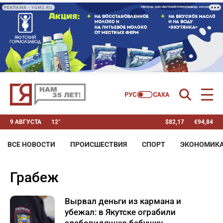
РЕКЛАМА • YGMZ.RU
9 АВГУСТА
12°
$
82,17
€
94,84
ВСЕ НОВОСТИ
ПРОИСШЕСТВИЯ
СПОРТ
ЭКОНОМИК
грабеж
Вырвал деньги из кармана и
убежал: в Якутске ограбили