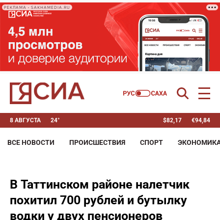
РЕКЛАМА • SAKHAMEDIA.RU
8 АВГУСТА
24°
$
82,17
€
94,84
ВСЕ НОВОСТИ
ПРОИСШЕСТВИЯ
СПОРТ
ЭКОНОМИК
В Таттинском районе налетчик
похитил 700 рублей и бутылку
водки у двух пенсионеров