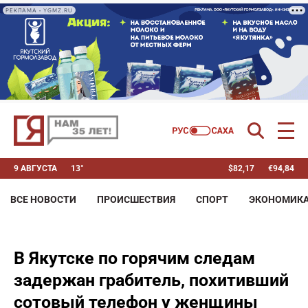
РЕКЛАМА • YGMZ.RU
9 АВГУСТА
13°
$
82,17
€
94,84
ВСЕ НОВОСТИ
ПРОИСШЕСТВИЯ
СПОРТ
ЭКОНОМИК
В Якутске по горячим следам
задержан грабитель, похитивший
сотовый телефон у женщины