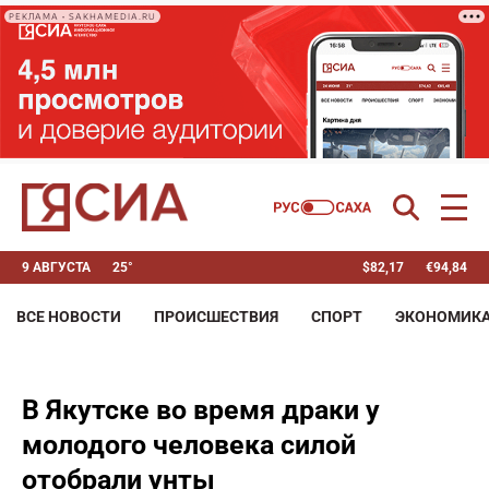
РЕКЛАМА • SAKHAMEDIA.RU
9 АВГУСТА
25°
$
82,17
€
94,84
ВСЕ НОВОСТИ
ПРОИСШЕСТВИЯ
СПОРТ
ЭКОНОМИК
В Якутске во время драки у
молодого человека силой
отобрали унты