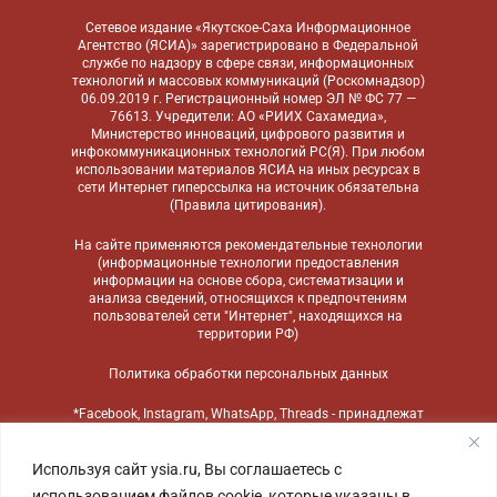
Сетевое издание «Якутское-Саха Информационное
Агентство (ЯСИА)» зарегистрировано в Федеральной
службе по надзору в сфере связи, информационных
технологий и массовых коммуникаций (Роскомнадзор)
06.09.2019 г. Регистрационный номер ЭЛ № ФС 77 —
76613. Учредители: АО «РИИХ Сахамедиа»,
Министерство инноваций, цифрового развития и
инфокоммуникационных технологий РС(Я). При любом
использовании материалов ЯСИА на иных ресурсах в
сети Интернет гиперссылка на источник обязательна
(
Правила цитирования
).
На сайте применяются
рекомендательные технологии
(информационные технологии предоставления
информации на основе сбора, систематизации и
анализа сведений, относящихся к предпочтениям
пользователей сети "Интернет", находящихся на
территории РФ)
Политика обработки персональных данных
*Facebook, Instagram, WhatsApp, Threads - принадлежат
компании Meta, признанной экстремистской
организацией и запрещенной в России
Используя сайт ysia.ru, Вы соглашаетесь с
использованием файлов cookie, которые указаны в