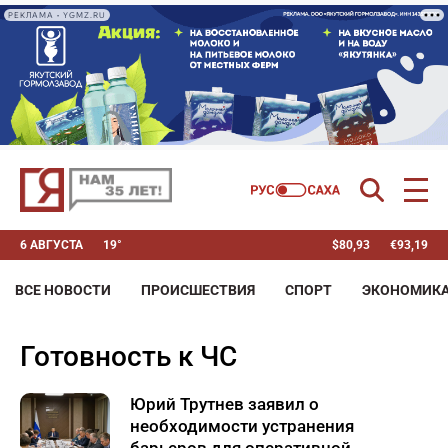
РЕКЛАМА • YGMZ.RU
6 АВГУСТА
19°
$
80,93
€
93,19
ВСЕ НОВОСТИ
ПРОИСШЕСТВИЯ
СПОРТ
ЭКОНОМИК
готовность к ЧС
Юрий Трутнев заявил о
необходимости устранения