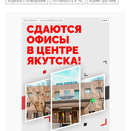
борьба с пожарами
готовность к ЧС
Юрий Трутнев
РЕКЛАМА • SAKHAMEDIA.RU