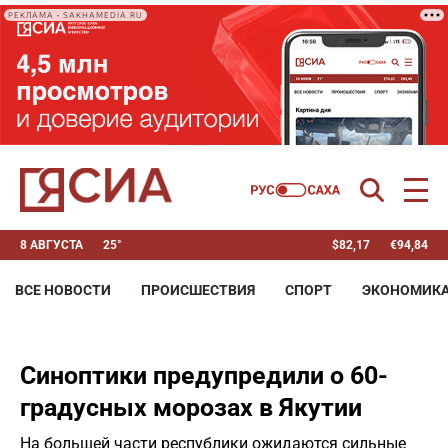
РЕКЛАМА • SAKHAMEDIA.RU
8 АВГУСТА
25°
$
82,17
€
94,84
ВСЕ НОВОСТИ
ПРОИСШЕСТВИЯ
СПОРТ
ЭКОНОМИК
Синоптики предупредили о 60-
градусных морозах в Якутии
На большей части республики ожидаются сильные