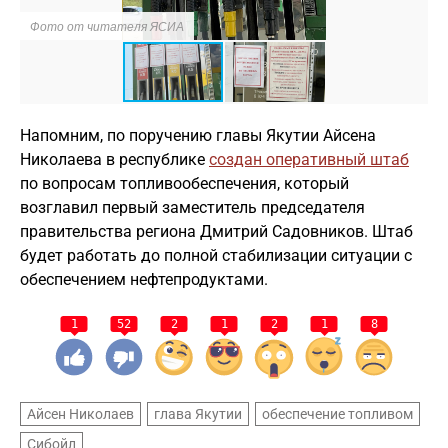
Фото от читателя ЯСИА
Ф
Напомним, по поручению главы Якутии Айсена
Николаева в республике
создан оперативный штаб
по вопросам топливообеспечения, который
возглавил первый заместитель председателя
правительства региона Дмитрий Садовников. Штаб
будет работать до полной стабилизации ситуации с
обеспечением нефтепродуктами.
1
52
2
1
2
1
8
Айсен Николаев
глава Якутии
обеспечение топливом
Сибойл