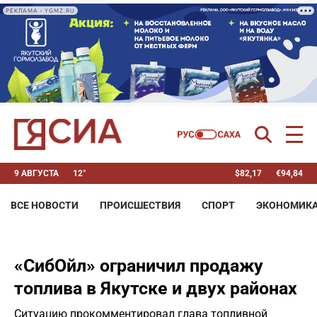
РЕКЛАМА • YGMZ.RU
9 АВГУСТА
12°
$
82,17
€
94,84
ВСЕ НОВОСТИ
ПРОИСШЕСТВИЯ
СПОРТ
ЭКОНОМИК
«СибОйл» ограничил продажу
топлива в Якутске и двух районах
Ситуацию прокомментировал глава топливной