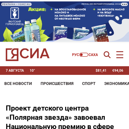
РЕКЛАМА • YGMZ.RU
7 АВГУСТА
10°
$
81,41
€
94,06
ВСЕ НОВОСТИ
ПРОИСШЕСТВИЯ
СПОРТ
ЭКОНОМИК
Проект детского центра
«Полярная звезда» завоевал
Национальную премию в сфере