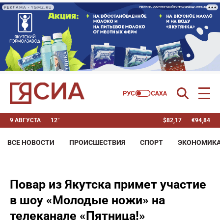
РЕКЛАМА • YGMZ.RU
9 АВГУСТА
12°
$
82,17
€
94,84
ВСЕ НОВОСТИ
ПРОИСШЕСТВИЯ
СПОРТ
ЭКОНОМИК
Повар из Якутска примет участие
в шоу «Молодые ножи» на
телеканале «Пятница!»