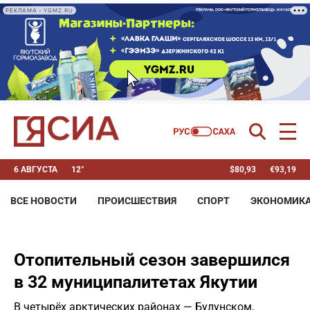
РЕКЛАМА • YGMZ.RU
6 АВГУСТА
12°
$
80,93
€
93,19
ВСЕ НОВОСТИ
ПРОИСШЕСТВИЯ
СПОРТ
ЭКОНОМИК
Отопительный сезон завершился
в 32 муниципалитетах Якутии
В четырёх арктических районах — Булунском,