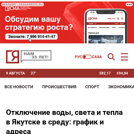
РЕКЛАМА • SAKHAMEDIA.RU
9 АВГУСТА
27°
$
82,17
€
94,84
ВСЕ НОВОСТИ
ПРОИСШЕСТВИЯ
СПОРТ
ЭКОНОМИК
Отключение воды, света и тепла
в Якутске в среду: график и
адреса