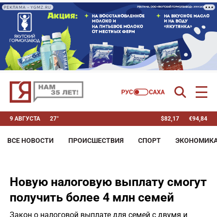
РЕКЛАМА • YGMZ.RU
9 АВГУСТА
27°
$
82,17
€
94,84
ВСЕ НОВОСТИ
ПРОИСШЕСТВИЯ
СПОРТ
ЭКОНОМИК
Новую налоговую выплату смогут
получить более 4 млн семей
Закон о налоговой выплате для семей с двумя и