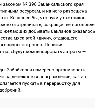
м законом № 396 Забайкальского края
тничьим ресурсам, и на него разрешена
ота. Казалось бы, что руки у охотников
ожно отстреливать, сокращая ее поголовье
ко желающих добывать бакланов оказалось
чества мяса этой «дичи», отдающего
оговизны патронов. Позиция
ятна: «Будут компенсировать затраты —
ды Забайкалья намерено организовать
иц за денежное вознаграждение, как за
лагается пускать в переработку для
добрений.