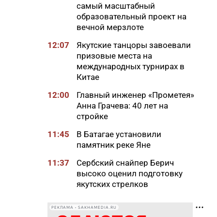
самый масштабный
образовательный проект на
вечной мерзлоте
12:07
Якутские танцоры завоевали
призовые места на
международных турнирах в
Китае
12:00
Главный инженер «Прометея»
Анна Грачева: 40 лет на
стройке
11:45
В Батагае установили
памятник реке Яне
11:37
Сербский снайпер Берич
высоко оценил подготовку
якутских стрелков
11:12
Суд признал незаконным
РЕКЛАМА • SAKHAMEDIA.RU
ограничение работы бара в