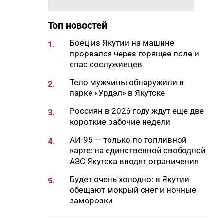
09:56
Отключения света, воды и газа
пройдут в Якутске 7 августа
Топ новостей
09:27
Штукатур-маляр Галина
Соловьева: когда отделка
Боец из Якутии на машине
1.
становится искусством
прорвался через горящее поле и
спас сослуживцев
09:24
«Строить там, где другие не
решаются»: 30 лет работы
Тело мужчины обнаружили в
2.
компании «Кинг-95» в Якутии
парке «Урдэл» в Якутске
09:11
В Нерюнгри мужчину убили
Россиян в 2026 году ждут еще две
3.
ножом в собственной
короткие рабочие недели
квартире
АИ-95 — только по топливной
4.
09:00
Владимир Путин поручил
карте: на единственной свободной
создать кластер по огранке
АЗС Якутска вводят ограничения
алмазов в Якутии и
Будет очень холодно: в Якутии
Смоленской области
5.
обещают мокрый снег и ночные
08:45
В Алданском районе построят
заморозки
пять микрорайонов с