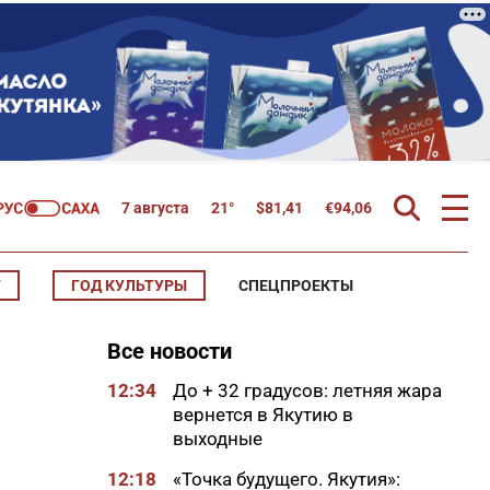
7 августа
21°
$
81,41
€
94,06
Т
ГОД КУЛЬТУРЫ
СПЕЦПРОЕКТЫ
Все новости
12:34
До + 32 градусов: летняя жара
вернется в Якутию в
выходные
12:18
«Точка будущего. Якутия»: