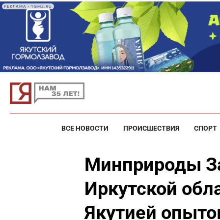
РЕКЛАМА • YGMZ.RU
ВСЕ НОВОСТИ
ПРОИСШЕСТВИЯ
СПОРТ
Минприроды З
Иркутской обл
Якутией опыто