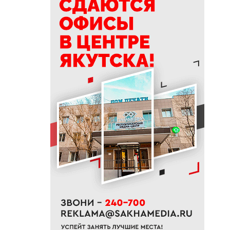
Якутске
10:53
В Якутске на двух улицах
начали ямочный ремонт
10:43
Уровень воды на реке Яне
вернулся к норме
10:41
В Якутии назвали сферы с
самым быстрым ростом
зарплат
10:25
В Якутии появится новый
лесоклиматический проект
10:08
В Якутии за сутки потушили
семь лесных пожаров
10:00
Вид сверху лучше: история
машиниста крана Владимира
Замы