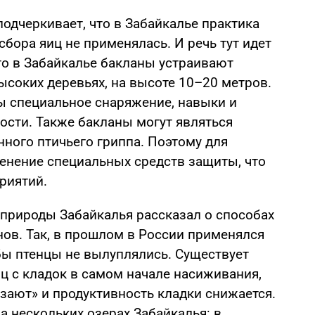
одчеркивает, что в Забайкалье практика
сбора яиц не применялась. И речь тут идет
что в Забайкалье бакланы устраивают
ысоких деревьях, на высоте 10–20 метров.
ы специальное снаряжение, навыки и
ости. Также бакланы могут являться
ного птичьего гриппа. Поэтому для
енение специальных средств защиты, что
риятий.
природы Забайкалья рассказал о способах
нов. Так, в прошлом в России применялся
бы птенцы не вылуплялись. Существует
ц с кладок в самом начале насиживания,
зают» и продуктивность кладки снижается.
а нескольких озерах Забайкалья: в