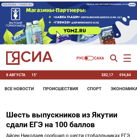
РЕКЛАМА • YGMZ.RU
8 АВГУСТА
15°
$
82,17
€
94,84
ВСЕ НОВОСТИ
ПРОИСШЕСТВИЯ
СПОРТ
ЭКОНОМИК
Шесть выпускников из Якутии
сдали ЕГЭ на 100 баллов
Айсен Николаев сообщил о шести стобалльниках ЕГЭ