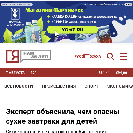
РЕКЛАМА • YGMZ.RU
7 АВГУСТА
22°
$
81,41
€
94,06
ВСЕ НОВОСТИ
ПРОИСШЕСТВИЯ
СПОРТ
ЭКОНОМИК
Эксперт объяснила, чем опасны
сухие завтраки для детей
Сухие завтраки не содержат пробиотических