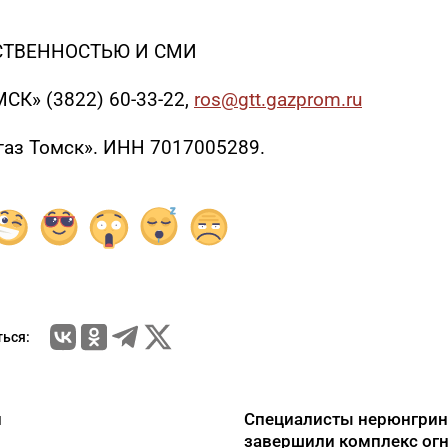
СТВЕННОСТЬЮ И СМИ
К» (3822) 60-33-22,
ros@gtt.gazprom.ru
газ Томск». ИНН 7017005289.
ься:
и
Специалисты нерюнгринс
завершили комплекс ог