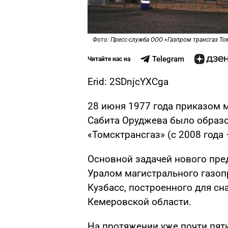
Фото: Пресс-служба ООО «Газпром трансгаз То
Telegram
Читайте нас на
Erid: 2SDnjcYXCga
28 июня 1977 года приказом
Сабита Оруджева было образ
«Томсктрансгаз» (с 2008 года
Основной задачей нового пред
Уралом магистрального газоп
Кузбасс, построенного для с
Кемеровской области.
На протяжении уже почти пят