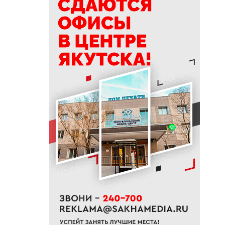
полпути
11:35
Российские школьники будут
учиться по новой программе
11:15
Автодорогу «Анабар» в Якутии
перекрыли из-за лесного
пожара
10:56
Новая платформа ЕР поможет
ветеранам СВО найти работу
10:22
В Усть-Майском районе
ликвидировали лесной пожар
на 13 гектарах
10:01
Якутяне рассказали, что
считают главным подарком в
своей жизни
09:41
Сколько стоит, собрать
ребенка в школу на Дальнем