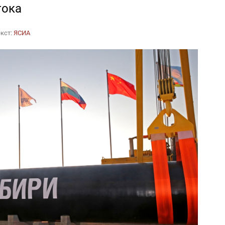
тока
екст:
ЯСИА