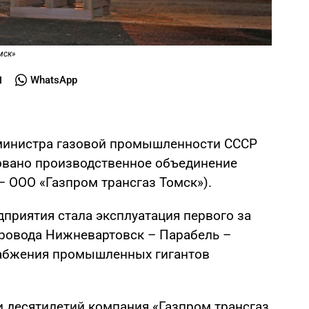
мск»
WhatsApp
 министра газовой промышленности СССР
овано производственное объединение
 – ООО «Газпром трансгаз Томск»).
приятия стала эксплуатация первого за
ровода Нижневартовск – Парабель –
набжения промышленных гигантов
и десятилетий компания «Газпром трансгаз