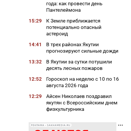
года: как провести день
Пантелеймона
15:29
К Земле приближается
потенциально опасный
астероид
14:41
В трех районах Якутии
прогнозируют сильные дожди
13:32
В Якутии за сутки потушили
десять лесных пожаров
12:52
Гороскоп на неделю с 10 по 16
августа 2026 года
12:29
Айсен Николаев поздравил
якутян с Всероссийским днем
физкультурника
11:50
Образование сквозь года: как
выучить язык и не бросить на
РЕКЛАМА • SAKHAMEDIA.RU