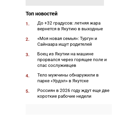
Востоке
09:20
В Якутии заготовлено 114
Топ новостей
тысяч тонн сена и 200 тонн
сенажа
До +32 градусов: летняя жара
1.
вернется в Якутию в выходные
09:00
На Камчатке завершилась
парусная экспедиция из
«Моя новая семья»: Тургун и
2.
Якутии
Сайнаара ищут родителей
06:15
До +27 градусов прогреется
Боец из Якутии на машине
3.
воздух в Якутске в субботу
прорвался через горящее поле и
спас сослуживцев
21:00
Деловая программа ВЭФ-2026
охватывает почти 70 сессий
Тело мужчины обнаружили в
4.
парке «Урдэл» в Якутске
20:33
В Якутии продолжается
доукомплектование ВС РФ
Россиян в 2026 году ждут еще две
5.
короткие рабочие недели
20:02
Более 230 участников СВО
получили за неделю
поддержку психологов Якутии