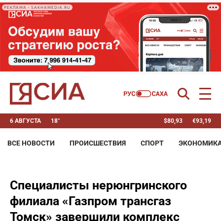
РЕКЛАМА • SAKHAMEDIA.RU
6 АВГУСТА
18°
$
80,93
€
93,19
ВСЕ НОВОСТИ
ПРОИСШЕСТВИЯ
СПОРТ
ЭКОНОМИК
Специалисты нерюнгринского
филиала «Газпром трансгаз
Томск» завершили комплекс