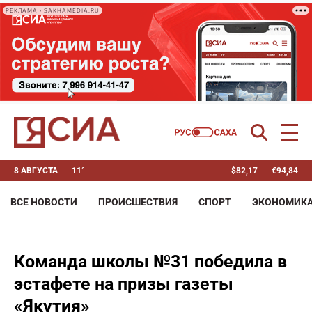
РЕКЛАМА • SAKHAMEDIA.RU
8 АВГУСТА
11°
$
82,17
€
94,84
ВСЕ НОВОСТИ
ПРОИСШЕСТВИЯ
СПОРТ
ЭКОНОМИК
Команда школы №31 победила в
эстафете на призы газеты
«Якутия»