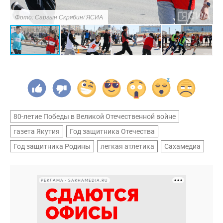
Фото: Саргын Скрябин/ ЯСИА
Ф
80-летие Победы в Великой Отечественной войне
газета Якутия
Год защитника Отечества
Год защитника Родины
легкая атлетика
Сахамедиа
РЕКЛАМА • SAKHAMEDIA.RU