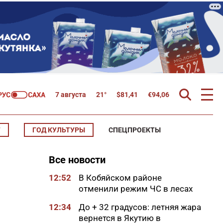
7 августа
21°
$
81,41
€
94,06
Т
ГОД КУЛЬТУРЫ
СПЕЦПРОЕКТЫ
Все новости
12:52
В Кобяйском районе
отменили режим ЧС в лесах
12:34
До + 32 градусов: летняя жара
вернется в Якутию в