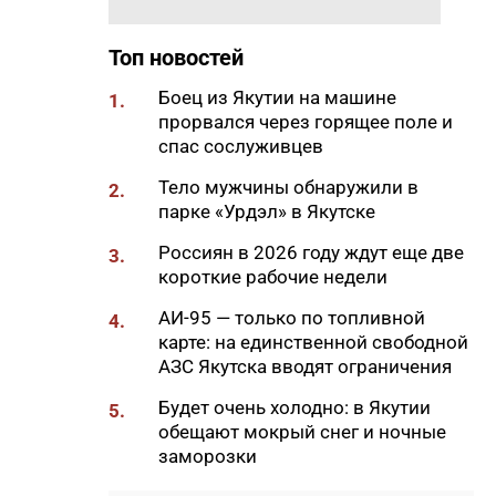
машиниста крана Владимира
Замы
Топ новостей
09:56
Отключения света, воды и газа
пройдут в Якутске 7 августа
Боец из Якутии на машине
1.
прорвался через горящее поле и
09:27
Штукатур-маляр Галина
спас сослуживцев
Соловьева: когда отделка
становится искусством
Тело мужчины обнаружили в
2.
парке «Урдэл» в Якутске
09:24
«Строить там, где другие не
решаются»: 30 лет работы
Россиян в 2026 году ждут еще две
3.
компании «Кинг-95» в Якутии
короткие рабочие недели
09:11
В Нерюнгри мужчину убили
АИ-95 — только по топливной
4.
ножом в собственной
карте: на единственной свободной
квартире
АЗС Якутска вводят ограничения
09:00
Владимир Путин поручил
Будет очень холодно: в Якутии
5.
создать кластер по огранке
обещают мокрый снег и ночные
алмазов в Якутии и
заморозки
Смоленской области