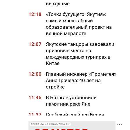
выходные
12:18
«Точка будущего. Якутия»:
самый масштабный
образовательный проект на
вечной мерзлоте
12:07
Якутские танцоры завоевали
призовые места на
международных турнирах в
Китае
12:00
Главный инженер «Прометея»
Анна Грачева: 40 лет на
стройке
11:45
В Батагае установили
памятник реке Яне
11:37
Сербский снайпер Берич
высоко оценил подготовку
РЕКЛАМА • SAKHAMEDIA.RU
якутских стрелков