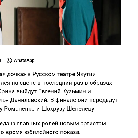
WhatsApp
я дочка» в Русском театре Якутии
илея на сцене в последний раз в образах
брина выйдут Евгений Кузьмин и
лья Данилевский. В финале они передадут
у Романенко и Шохрузу Шепелеву.
редача главных ролей новым артистам
во время юбилейного показа.