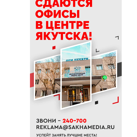
11:12
Суд признал незаконным
ограничение работы бара в
Якутске
10:53
В Якутске на двух улицах
начали ямочный ремонт
10:43
Уровень воды на реке Яне
вернулся к норме
10:41
В Якутии назвали сферы с
самым быстрым ростом
зарплат
10:25
В Якутии появится новый
лесоклиматический проект
10:08
В Якутии за сутки потушили
семь лесных пожаров
10:00
Вид сверху лучше: история