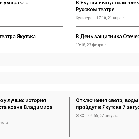
не умирают»
В Якутии выпустили элек
Русском театре
Культура
17:10, 21 апреля
театра Якутска
В День защитника Отечес
19:18, 23 февраля
ху лучше: история
Отключения света, воды 
та крана Владимира
пройдут в Якутске 7 авгу
ЖКХ
09:56, 07 августа
густа