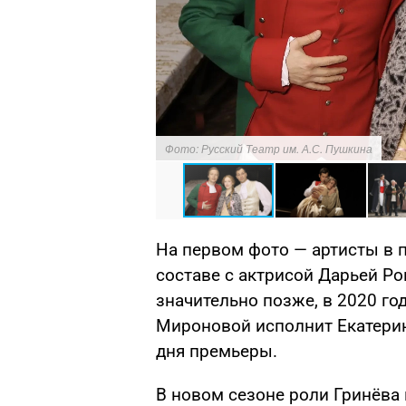
Фото: Русский Театр им. А.С. Пушкина
На первом фото — артисты в п
составе с актрисой Дарьей Ро
значительно позже, в 2020 го
Мироновой исполнит Екатерин
дня премьеры.
В новом сезоне роли Гринёва