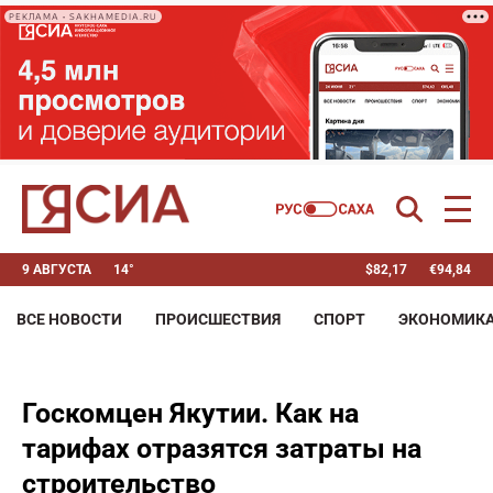
РЕКЛАМА • SAKHAMEDIA.RU
9 АВГУСТА
14°
$
82,17
€
94,84
ВСЕ НОВОСТИ
ПРОИСШЕСТВИЯ
СПОРТ
ЭКОНОМИК
Госкомцен Якутии. Как на
тарифах отразятся затраты на
строительство