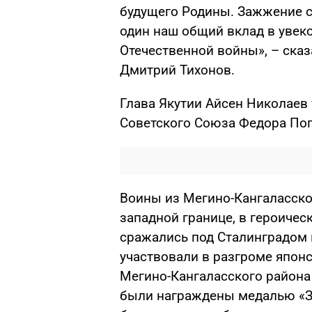
будущего Родины. Зажжение с
один наш общий вклад в увек
Отечественной войны», – сказ
Дмитрий Тихонов.
Глава Якутии Айсен Николаев
Советского Союза Федора Поп
Воины из Мегино-Кангаласског
западной границе, в героичес
сражались под Сталинградом 
участвовали в разгроме япон
Мегино-Кангаласского района 
были награждены медалью «За