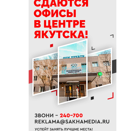
делать в Ермолаев день
18:18
ВТБ: россияне увеличивают
расходы на спорт и здоровый
образ жизни
18:16
Сенатор Борисов назвал
встречу главы Якутии с
Путиным сигналом доверия и
значимости региона
18:01
Социальные участковые в
Якутии приняли около 2000
обращений
17:56
Жительница Жатая похитила
33 цветка с клумбы в центре
Якутска
17:51
«Здесь нет типовых задач»:
начальник стройплощадки
«Полюс Строя» Евгений