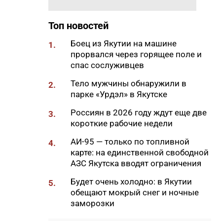
Самсонов о работе в суровом
климате
Топ новостей
17:45
Слет молодых специалистов
Боец из Якутии на машине
1.
Минтруда Якутии объединил
прорвался через горящее поле и
30 участников из трех
спас сослуживцев
муниципалитетов
Тело мужчины обнаружили в
2.
17:34
Якутяне подали более 61
парке «Урдэл» в Якутске
тысяч заявлений на получение
земельных участков
Россиян в 2026 году ждут еще две
3.
короткие рабочие недели
17:32
«Точка будущего. Якутия»:
самый масштабный
АИ-95 — только по топливной
4.
образовательный проект на
карте: на единственной свободной
вечной мерзлоте
АЗС Якутска вводят ограничения
17:22
47 участников из арктических
Будет очень холодно: в Якутии
5.
районов Якутии объединил XI
обещают мокрый снег и ночные
Молодежный Суглан в
заморозки
Октемцах