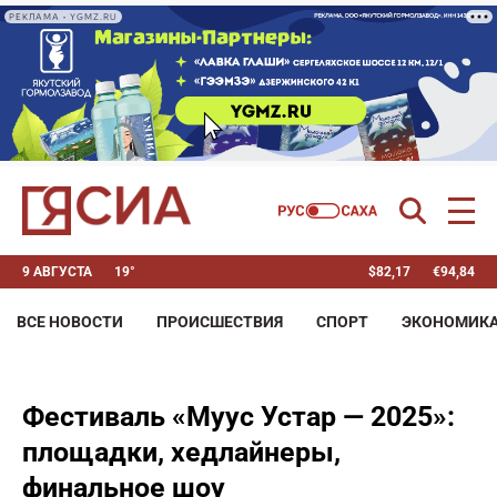
РЕКЛАМА • YGMZ.RU
9 АВГУСТА
19°
$
82,17
€
94,84
ВСЕ НОВОСТИ
ПРОИСШЕСТВИЯ
СПОРТ
ЭКОНОМИК
Фестиваль «Муус Устар — 2025»:
площадки, хедлайнеры,
финальное шоу