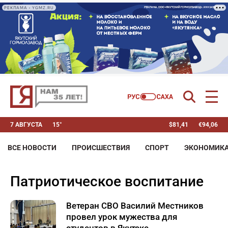
РЕКЛАМА • YGMZ.RU
7 АВГУСТА
15°
$
81,41
€
94,06
ВСЕ НОВОСТИ
ПРОИСШЕСТВИЯ
СПОРТ
ЭКОНОМИК
патриотическое воспитание
Ветеран СВО Василий Местников
провел урок мужества для