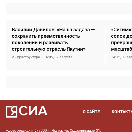
Василий Данилов: «Наша задача —
«Ситим»
сохранить преемственность
сопок д
поколений и развивать
превращ
строительную отрасль Якутии»
масштаб
Инфраструктура
16:05, 07 августа
14:35, 07 ав
О САЙТЕ
КОНТАКТ
Адрес редакции: 677000, г. Якутск, ул. Орджоникидзе, 31.