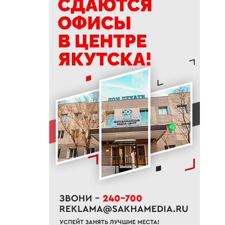
17:34
Якутяне подали более 61
тысяч заявлений на получение
земельных участков
17:32
«Точка будущего. Якутия»:
самый масштабный
образовательный проект на
вечной мерзлоте
17:22
47 участников из арктических
районов Якутии объединил XI
Молодежный Суглан в
Октемцах
17:17
Гороскоп на выходные 8 и 9
августа 2026 года
17:09
Объемы заправки
увеличились в Южной Якутии
после повышения суточных
лимитов