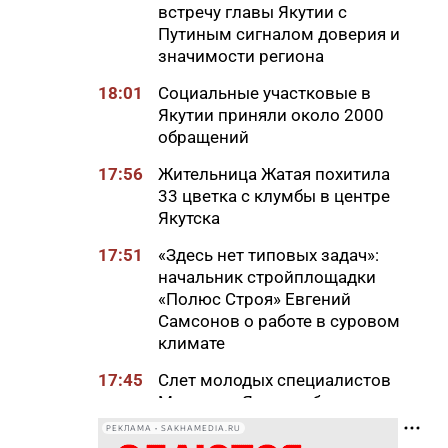
встречу главы Якутии с
Путиным сигналом доверия и
значимости региона
18:01
Социальные участковые в
Якутии приняли около 2000
обращений
17:56
Жительница Жатая похитила
33 цветка с клумбы в центре
Якутска
17:51
«Здесь нет типовых задач»:
начальник стройплощадки
«Полюс Строя» Евгений
Самсонов о работе в суровом
климате
17:45
Слет молодых специалистов
Минтруда Якутии объединил
30 участников из трех
РЕКЛАМА • SAKHAMEDIA.RU
муниципалитетов