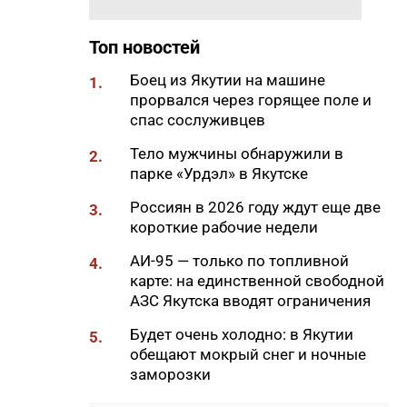
17:04
Девять жителей Якутии
Топ новостей
отметили 100-летний юбилей
в первом полугодии 2026 года
Боец из Якутии на машине
1.
прорвался через горящее поле и
16:55
Более 120 жителей Якутии с
спас сослуживцев
инвалидностью нашли работу
с начала года
Тело мужчины обнаружили в
2.
парке «Урдэл» в Якутске
16:40
Новая врачебная амбулатория
в Чаппанде готова на 75%
Россиян в 2026 году ждут еще две
3.
короткие рабочие недели
16:26
В Томском политехе
₽
продолжается прием
АИ-95 — только по топливной
4.
заявлений на платные места
карте: на единственной свободной
АЗС Якутска вводят ограничения
16:18
Авиакомпания «Якутия»
объяснила четырехдневную
Будет очень холодно: в Якутии
5.
задержку рейса Якутск — Усть-
обещают мокрый снег и ночные
Нера
заморозки
16:05
Василий Данилов: «Наша