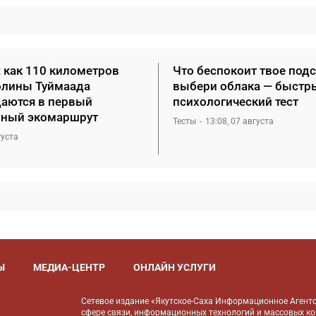
: как 110 километров
Что беспокоит твое под
олины Туймаада
выбери облака — быстр
аются в первый
психологический тест
ный экомаршрут
Тесты
13:08, 07 августа
густа
Ы
МЕДИА-ЦЕНТР
ОНЛАЙН УСЛУГИ
Сетевое издание «Якутское-Саха Информационное Агентс
сфере связи, информационных технологий и массовых к