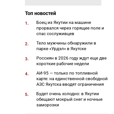
года: что можно и нельзя
делать в Ермолаев день
Топ новостей
18:18
ВТБ: россияне увеличивают
Боец из Якутии на машине
расходы на спорт и здоровый
1.
прорвался через горящее поле и
образ жизни
спас сослуживцев
18:16
Сенатор Борисов назвал
Тело мужчины обнаружили в
встречу главы Якутии с
2.
парке «Урдэл» в Якутске
Путиным сигналом доверия и
значимости региона
Россиян в 2026 году ждут еще две
3.
18:01
короткие рабочие недели
Социальные участковые в
Якутии приняли около 2000
АИ-95 — только по топливной
4.
обращений
карте: на единственной свободной
17:56
АЗС Якутска вводят ограничения
Жительница Жатая похитила
33 цветка с клумбы в центре
Будет очень холодно: в Якутии
5.
Якутска
обещают мокрый снег и ночные
17:51
заморозки
«Здесь нет типовых задач»:
начальник стройплощадки