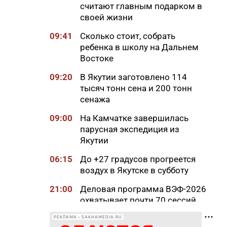
считают главным подарком в
своей жизни
09:41
Сколько стоит, собрать
ребенка в школу на Дальнем
Востоке
09:20
В Якутии заготовлено 114
тысяч тонн сена и 200 тонн
сенажа
09:00
На Камчатке завершилась
парусная экспедиция из
Якутии
06:15
До +27 градусов прогреется
воздух в Якутске в субботу
21:00
Деловая программа ВЭФ-2026
охватывает почти 70 сессий
20:33
В Якутии продолжается
РЕКЛАМА • SAKHAMEDIA.RU