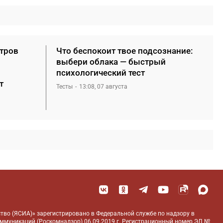
етров
Что беспокоит твое подсознание:
выбери облака — быстрый
психологический тест
т
Тесты
13:08, 07 августа
тво (ЯСИА)» зарегистрировано в Федеральной службе по надзору в
оммуникаций (Роскомнадзор) 06.09.2019 г. Регистрационный номер ЭЛ №