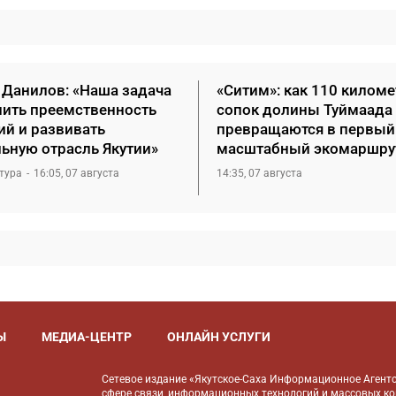
 Данилов: «Наша задача
«Ситим»: как 110 килом
нить преемственность
сопок долины Туймаада
ий и развивать
превращаются в первый
льную отрасль Якутии»
масштабный экомаршру
тура
16:05, 07 августа
14:35, 07 августа
Ы
МЕДИА-ЦЕНТР
ОНЛАЙН УСЛУГИ
Сетевое издание «Якутское-Саха Информационное Агентс
сфере связи, информационных технологий и массовых к