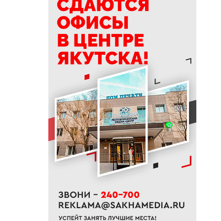
доукомплектование
Вооруженных Сил РФ
20:02
Более 230 участников СВО
получили за неделю
поддержку психологов Якутии
19:48
В Якутии определены
приоритеты развития
«Движения Первых»
19:30
Более 26 тонн гуманитарной
помощи доставили в
пострадавший от паводка
Верхоянский район
19:00
Авторы проектов «Ты в игре»
проведут спортивные
мероприятия в рамках Дня
физкультурника
18:40
Приметы на 8 августа 2026