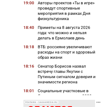
19:00
Авторы проектов «Ты в игре»
проведут спортивные
мероприятия в рамках Дня
физкультурника
18:40
Приметы на 8 августа 2026
года: что можно и нельзя
делать в Ермолаев день
18:18
ВТБ: россияне увеличивают
расходы на спорт и здоровый
образ жизни
18:16
Сенатор Борисов назвал
встречу главы Якутии с
Путиным сигналом доверия и
значимости региона
18:01
Социальные участковые в
Якутии приняли около 2000
обращений
РЕКЛАМА • SAKHAMEDIA.RU