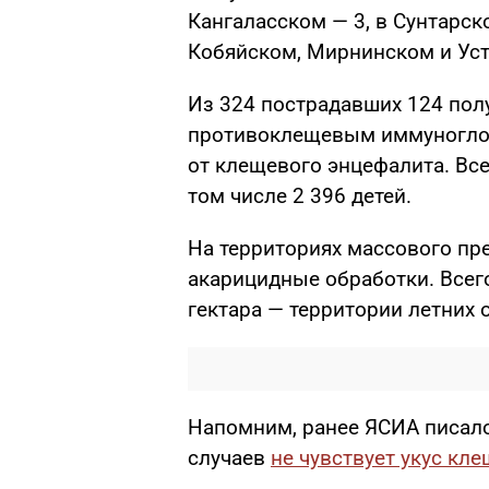
Кангаласском — 3, в Сунтарск
Кобяйском, Мирнинском и Уст
Из 324 пострадавших 124 пол
противоклещевым иммуноглоб
от клещевого энцефалита. Все
том числе 2 396 детей.
На территориях массового пр
акарицидные обработки. Всего
гектара — территории летних
Напомним, ранее ЯСИА писало
случаев
не чувствует укус кле