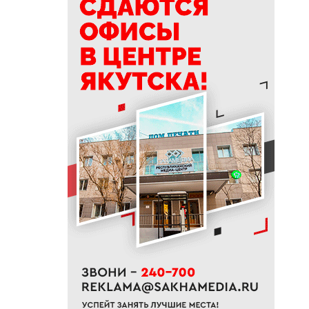
17:56
Жительница Жатая похитила
33 цветка с клумбы в центре
Якутска
17:51
«Здесь нет типовых задач»:
начальник стройплощадки
«Полюс Строя» Евгений
Самсонов о работе в суровом
климате
17:45
Слет молодых специалистов
Минтруда Якутии объединил
30 участников из трех
муниципалитетов
17:34
Якутяне подали более 61
тысяч заявлений на получение
земельных участков
17:32
«Точка будущего. Якутия»:
самый масштабный
образовательный проект на