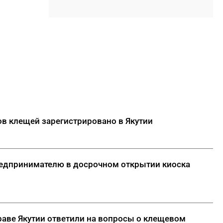
с начала года
16:40
Новая врачебная амбулатория
в Чаппанде готова на 75%
16:26
В Томском политехе
₽
продолжается прием
заявлений на платные места
16:18
Авиакомпания «Якутия»
объяснила четырехдневную
задержку рейса Якутск — Усть-
ов клещей зарегистрировано в Якутии
Нера
16:05
Василий Данилов: «Наша
задача — сохранить
преемственность поколений и
предпринимателю в досрочном открытии киоска
развивать строительную
отрасль Якутии»
ДАЛЕЕ
аве Якутии ответили на вопросы о клещевом