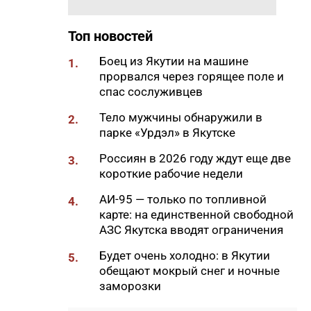
вечной мерзлоте
Топ новостей
17:22
47 участников из арктических
районов Якутии объединил XI
Боец из Якутии на машине
1.
Молодежный Суглан в
прорвался через горящее поле и
Октемцах
спас сослуживцев
17:17
Гороскоп на выходные 8 и 9
Тело мужчины обнаружили в
2.
августа 2026 года
парке «Урдэл» в Якутске
17:09
Объемы заправки
Россиян в 2026 году ждут еще две
3.
увеличились в Южной Якутии
короткие рабочие недели
после повышения суточных
лимитов
АИ-95 — только по топливной
4.
карте: на единственной свободной
17:04
Девять жителей Якутии
АЗС Якутска вводят ограничения
отметили 100-летний юбилей
в первом полугодии 2026 года
Будет очень холодно: в Якутии
5.
обещают мокрый снег и ночные
16:55
Более 120 жителей Якутии с
заморозки
инвалидностью нашли работу