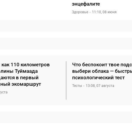
энцефалите
Здоровье
11:10, 08 июня
: как 110 километров
Что беспокоит твое под
олины Туймаада
выбери облака — быстр
аются в первый
психологический тест
ный экомаршрут
Тесты
13:08, 07 августа
густа